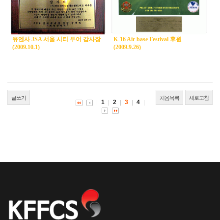
유엔사 JSA 서울 시티 투어 감사장
K-16 Air base Festival 후원
(2009.10.1)
(2009.9.26)
글쓰기
처음목록
새로고침
1
2
3
4