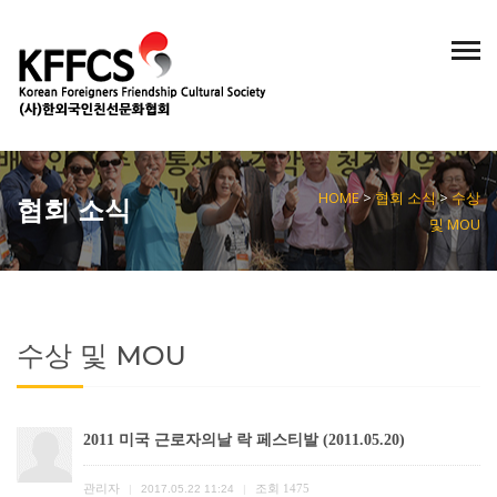
KOREAN
ENGLISH
/
HOME
>
협회 소식
>
수상
협회 소식
및 MOU
수상 및 MOU
2011 미국 근로자의날 락 페스티발 (2011.05.20)
관리자
조회
1475
|
2017.05.22 11:24
|