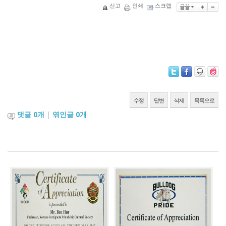
신고
인쇄
스크랩
수정
답변
삭제
목록으로
댓글
0
개
|
엮인글
0
개