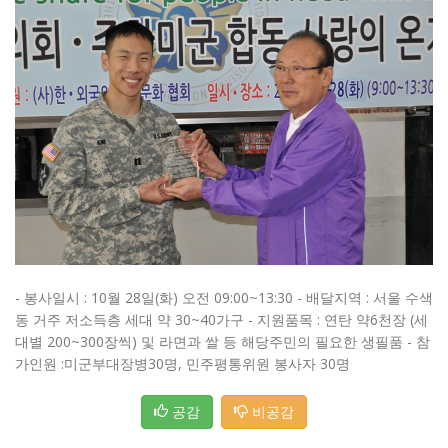
- 봉사일시 : 10월 28일(화) 오전 09:00~13:30 - 배달지역 : 서울 수색
동 거주 저소득층 세대 약 30~40가구 - 지원품목 : 연탄 약6천장 (세
대별 200~300장씩) 및 라면과 쌀 등 해당주민의 필요한 생필품 - 참
가인원 :미군부대장병30명, 민주평통위원 봉사자 30명
공감
비공감