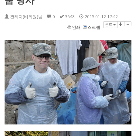
눔 행사
관리자(비회원)님
0
3648
2015.01.12 17:42
폰트
인쇄
스크랩