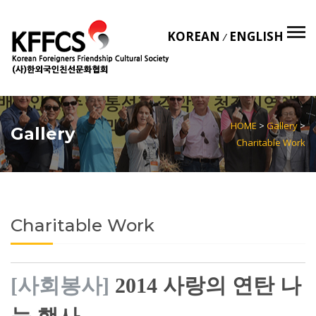
KOREAN
ENGLISH
/
HOME
>
Gallery
>
Gallery
Charitable Work
Charitable Work
[사회봉사]
2014 사랑의 연탄 나